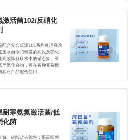
氮激活菌102/反硝化
剂
是配合复合碳源101系列处理高浓
氮废水而专门研发的高效反硝化
能高效降解废水中的硝态氮、亚
氮等氮化合物，可在各种复杂废
与其它产品配合使用。
温耐寒氨氮激活菌/低
硝化菌
氨氮、硝酸盐去除率：提高细菌