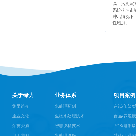
高，污泥沉降
系统抗冲击
冲击情况下
性增加。
关于绿力
业务体系
项目案例
集团简介
水处理药剂
造纸/印染/
企业文化
生物水处理技术
食品/养殖
荣誉资质
智慧快检技术
PCB/电镀
加入我们
水处理设备
城镇/工业