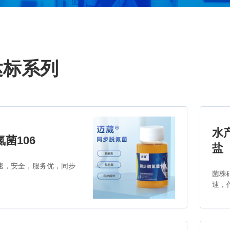
达标系列
水
菌106
盐
速，安全，服务优，同步
菌株
速，