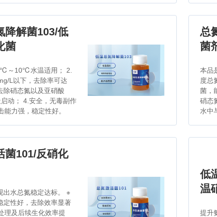
降解菌103/低
总
化菌
菌
5℃～10℃水温适用； 2.
本品
mg/L以下，去除率可达
度总
效去除硝态氮以及亚硝酸
菌，
3天启动； 4.安全，无毒副作
硝态
冲击能力强，稳定性好。
水中
菌101/反硝化
低
温
实现出水总氮稳定达标。 ※
稳定性好，去除效率显著
前处理及后续生化效率提
提升