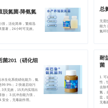
总
殖脱氮菌-降氨氮
无需
力强，活化简单，繁殖迅
能力
果显著，24小时可见效。
氮环
耐
活菌201（硝化细
菌
1.
有污水生化系统硝化能力，氨
性，
99.9%； 2.快速启动污
去除
，3天见效，15天内实现出
氮，去
放； 3.抗冲击能力强，
盐，
4.安全，无毒副作用。
无毒