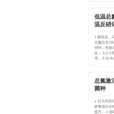
低温总氮
温反硝
1.耐低温，
总氮出水10
98%，有
盐； 3.2-
用； 5.抗
总氮激活
菌种
※ 15天内
缺氧池出水
提升。 ※ 